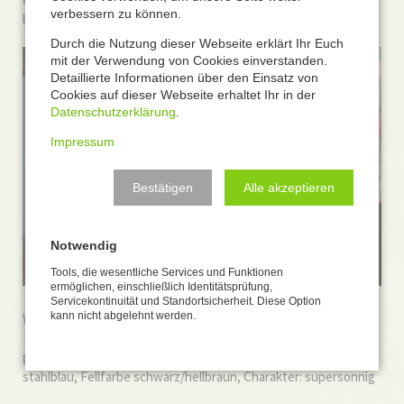
verbessern zu können.
bezaubernd
Durch die Nutzung dieser Webseite erklärt Ihr Euch
mit der Verwendung von Cookies einverstanden.
Detaillierte Informationen über den Einsatz von
Cookies auf dieser Webseite erhaltet Ihr in der
Datenschutzerklärung
.
Impressum
Bestätigen
Alle akzeptieren
Notwendig
Tools, die wesentliche Services und Funktionen
ermöglichen, einschließlich Identitätsprüfung,
Servicekontinuität und Standortsicherheit. Diese Option
kann nicht abgelehnt werden.
Welpendame Nummer 4:
geboren am 19.10.2014, aktuelles Gewicht 820g, Augenfarbe
stahlblau, Fellfarbe schwarz/hellbraun, Charakter: supersonnig